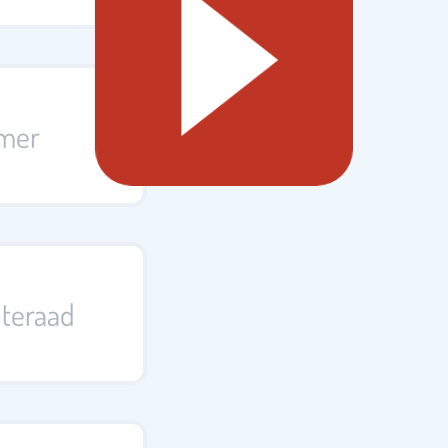
mer
teraad