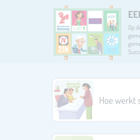
EE
Op de
geme
geme
Succ
Hoe werkt