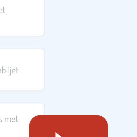
et
biljet
s met